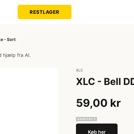
RESTLAGER
e - Sort
 hjælp fra AI.
XLC
XLC - Bell D
59,00 kr
Køb her