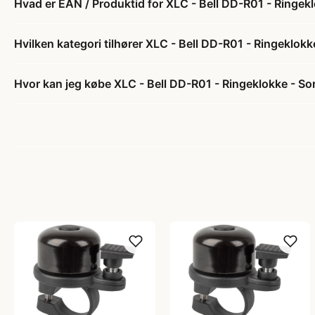
Hvad er EAN / Produktid for XLC - Bell DD-R01 - Ringekl
Hvilken kategori tilhører XLC - Bell DD-R01 - Ringeklokk
Hvor kan jeg købe XLC - Bell DD-R01 - Ringeklokke - So