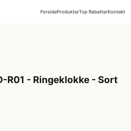
Forside
Produkter
Top Rabatter
Kontakt
D-R01 - Ringeklokke - Sort