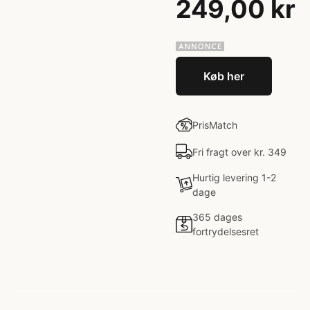
249,00 kr
Køb her
PrisMatch
Fri fragt over kr. 349
Hurtig levering 1-2
dage
365 dages
fortrydelsesret