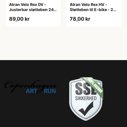
Atran Velo Rex DV -
Atran Velo Rex HV -
Justerbar støtteben 24-
Støtteben til E-bike - 24-
29" - Sort - 18mm
29" - Alu - Sort
89,00 kr
78,00 kr
hulafstand