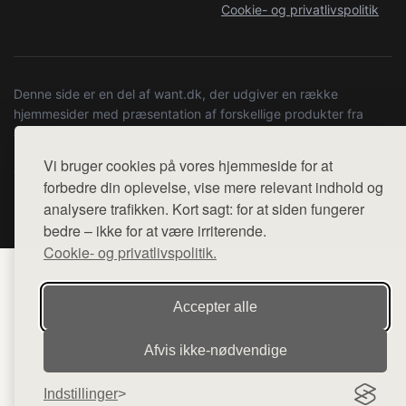
Cookie- og privatlivspolitik
Denne side er en del af want.dk, der udgiver en række
hjemmesider med præsentation af forskellige produkter fra
diverse webshops. Der sælges ikke varer fra denne side - vi
henviser til de shops, som sælger varen. Vi har heller ikke
Vi bruger cookies på vores hjemmeside for at
varerne på lager.
forbedre din oplevelse, vise mere relevant indhold og
analysere trafikken. Kort sagt: for at siden fungerer
© 2026 copenhagenartrun.dk. Alle rettigheder forbeholdes.
bedre – ikke for at være irriterende.
Cookie- og privatlivspolitik.
Accepter alle
Afvis ikke‑nødvendige
Indstillinger