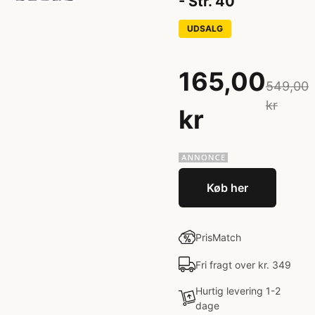
- Str. 40
UDSALG
165,00
549,00
kr
kr
Køb her
PrisMatch
Fri fragt over kr. 349
Hurtig levering 1-2
dage