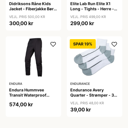
Didriksons Råne Kids
Elite Lab Run Elite X1
Jacket - Fiberjakke Børn
Long - Tights - Herre -
- Pink - 140
Sort - Str. 2XL
VEJL. PRIS 500,00 KR
VEJL. PRIS 499,00 KR
300,00 kr
299,00 kr
SPAR 19%
ENDURA
ENDURANCE
Endura Hummvee
Endurance Avery
Transit Waterproof
Quarter - Strømper - 3
Trouser - Vandtætte
pak - White - Str. 31/34
VEJL. PRIS 48,00 KR
574,00 kr
bukser - Black - Str. XL
39,00 kr