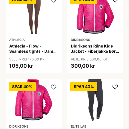
ATHLECIA
DIDRIKSONS
Athlecia - Flow -
Didriksons Råne Kids
Seamless tights - Dame
Jacket - Fiberjakke Børn
- Bracken - Str. L/XL
- Pink - 130
VEJL. PRIS 175,00 KR
VEJL. PRIS 500,00 KR
105,00 kr
300,00 kr
SPAR 40%
SPAR 40%
DIDRIKSONS
ELITE LAB