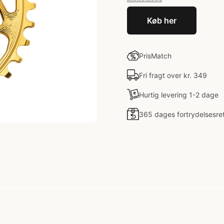
Køb her
PrisMatch
Fri fragt over kr. 349
Hurtig levering 1-2 dage
365 dages fortrydelsesre