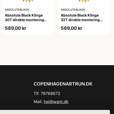
ABSOLUTEBLACK
ABSOLUTEBLACK
Absolute Black Klinge
Absolute Black Klinge
30T direkte montering
32T direkte montering
Oval SRAM GXP Guld
Oval SRAM GXP Guld
589,00 kr
569,00 kr
COPENHAGENARTRUN.DK
Tlf. 78768672
Mail:
hej@want.dk
Cookie- og privatlivspolitik