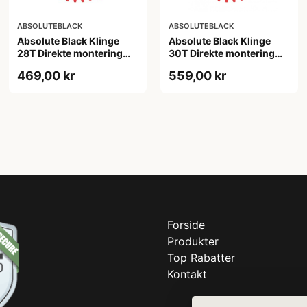
ABSOLUTEBLACK
ABSOLUTEBLACK
Absolute Black Klinge
Absolute Black Klinge
28T Direkte montering
30T Direkte montering
SRAM GXP Rød
SRAM GXP/BB30/DUB
469,00 kr
559,00 kr
Rød
Forside
Produkter
Top Rabatter
Kontakt