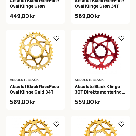
Absolut Black RaceFace
Absolut Black RaceFace
Oval Klinge Grøn
Oval Klinge Grøn 34T
449,00 kr
589,00 kr
ABSOLUTEBLACK
ABSOLUTEBLACK
Absolut Black RaceFace
Absolute Black Klinge
Oval Klinge Guld 34T
30T Direkte montering
SRAM GXP/BB30/DUB
569,00 kr
559,00 kr
Rød