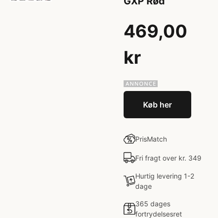
GXP Rød
469,00
kr
Køb her
PrisMatch
Fri fragt over kr. 349
Hurtig levering 1-2
dage
365 dages
fortrydelsesret