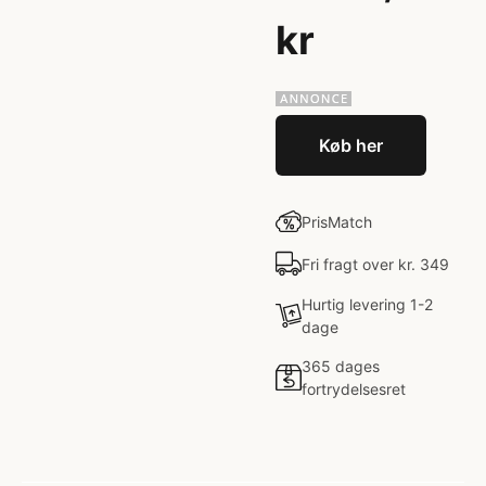
kr
Køb her
PrisMatch
Fri fragt over kr. 349
Hurtig levering 1-2
dage
365 dages
fortrydelsesret