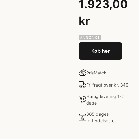
1.923,00
kr
Køb her
PrisMatch
Fri fragt over kr. 349
Hurtig levering 1-2
dage
365 dages
fortrydelsesret