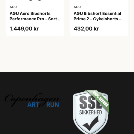
AGU
AGU
AGU Aero Bibshorts
AGU Bibshort Essential
Performance Pro - Sort -
Prime 2 - Cykelshorts -
Str. XL
Dame - Army Grøn - Str.
1.449,00 kr
432,00 kr
2XL