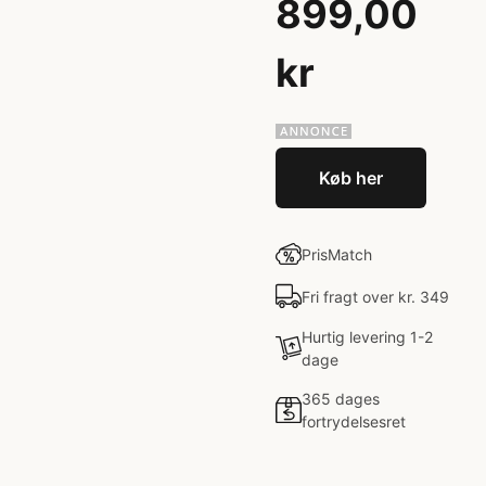
899,00
kr
Køb her
PrisMatch
Fri fragt over kr. 349
Hurtig levering 1-2
dage
365 dages
fortrydelsesret