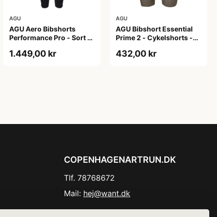
AGU
AGU
AGU Aero Bibshorts
AGU Bibshort Essential
Performance Pro - Sort -
Prime 2 - Cykelshorts -
Str. XL
Dame - Army Grøn - Str.
1.449,00 kr
432,00 kr
2XL
COPENHAGENARTRUN.DK
Tlf. 78768672
Mail:
hej@want.dk
Cookie- og privatlivspolitik