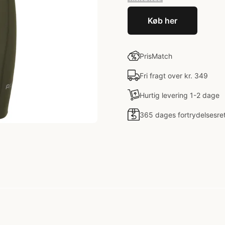
Køb her
PrisMatch
Fri fragt over kr. 349
Hurtig levering 1-2 dage
365 dages fortrydelsesre