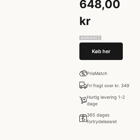
648,00
kr
Køb her
PrisMatch
Fri fragt over kr. 349
Hurtig levering 1-2
dage
365 dages
fortrydelsesret