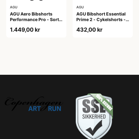
AGU
AGU
AGU Aero Bibshorts
AGU Bibshort Essential
Performance Pro - Sort -
Prime 2 - Cykelshorts -
Str. XL
Dame - Army Grøn - Str.
1.449,00 kr
432,00 kr
2XL