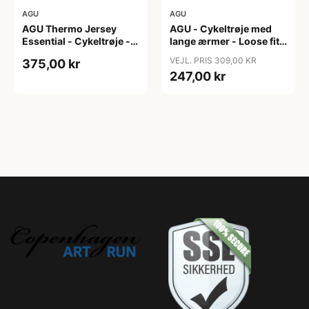
AGU
AGU
AGU Thermo Jersey
AGU - Cykeltrøje med
Essential - Cykeltrøje -
lange ærmer - Loose fit -
Dame - Army grøn - Str.
MTB - Army Grøn - Str. S
VEJL. PRIS 309,00 KR
375,00 kr
XXL
247,00 kr