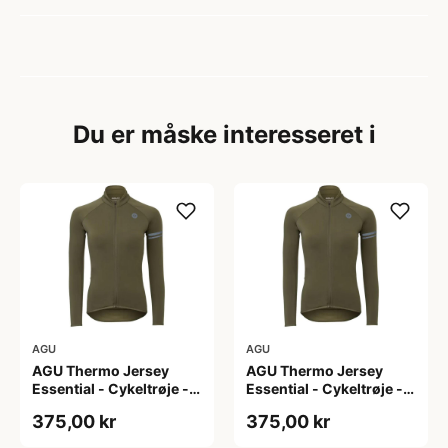
Du er måske interesseret i
AGU
AGU
AGU Thermo Jersey
AGU Thermo Jersey
Essential - Cykeltrøje -
Essential - Cykeltrøje -
Dame - Army grøn - Str.
Dame - Army grøn - Str.
375,00 kr
375,00 kr
L
M