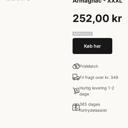
Armagnac - XXXL
252,00 kr
Køb her
PrisMatch
Fri fragt over kr. 349
Hurtig levering 1-2
dage
365 dages
fortrydelsesret