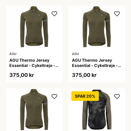
AGU
AGU
AGU Thermo Jersey
AGU Thermo Jersey
Essential - Cykeltrøje -
Essential - Cykeltrøje -
Dame - Army grøn - Str.
Dame - Army grøn - Str.
375,00 kr
375,00 kr
S
XL
SPAR 20%