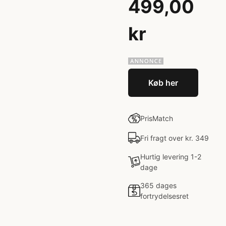
499,00
kr
Køb her
PrisMatch
Fri fragt over kr. 349
Hurtig levering 1-2
dage
365 dages
fortrydelsesret