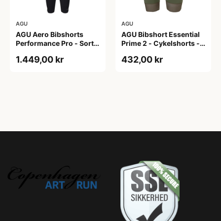
AGU
AGU
AGU Aero Bibshorts
AGU Bibshort Essential
Performance Pro - Sort -
Prime 2 - Cykelshorts -
Str. XL
Dame - Army Grøn - Str.
1.449,00 kr
432,00 kr
2XL