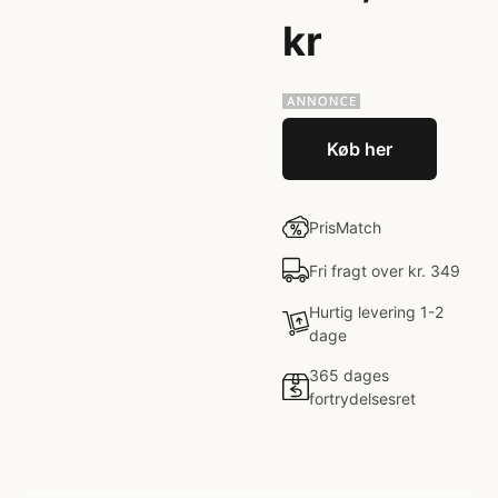
kr
Køb her
PrisMatch
Fri fragt over kr. 349
Hurtig levering 1-2
dage
365 dages
fortrydelsesret