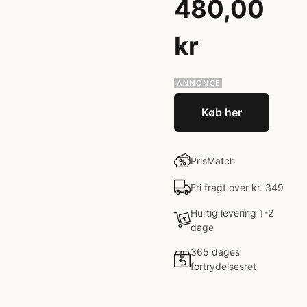
480,00
kr
Køb her
PrisMatch
Fri fragt over kr. 349
Hurtig levering 1-2
dage
365 dages
fortrydelsesret