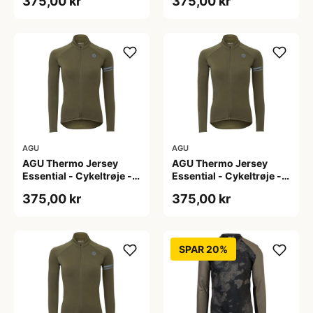
375,00 kr
375,00 kr
L
M
AGU
AGU
AGU Thermo Jersey
AGU Thermo Jersey
Essential - Cykeltrøje -
Essential - Cykeltrøje -
Dame - Army grøn - Str.
Dame - Army grøn - Str.
375,00 kr
375,00 kr
S
XL
SPAR 20%