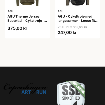
AGU
AGU
AGU Thermo Jersey
AGU - Cykeltrøje med
Essential - Cykeltrøje -
lange ærmer - Loose fit -
Dame - Army grøn - Str.
MTB - Army Grøn - Str. S
VEJL. PRIS 309,00 KR
375,00 kr
XXL
247,00 kr