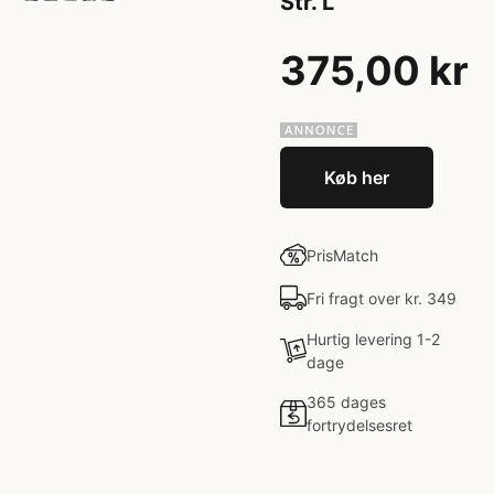
Str. L
375,00 kr
Køb her
PrisMatch
Fri fragt over kr. 349
Hurtig levering 1-2
dage
365 dages
fortrydelsesret