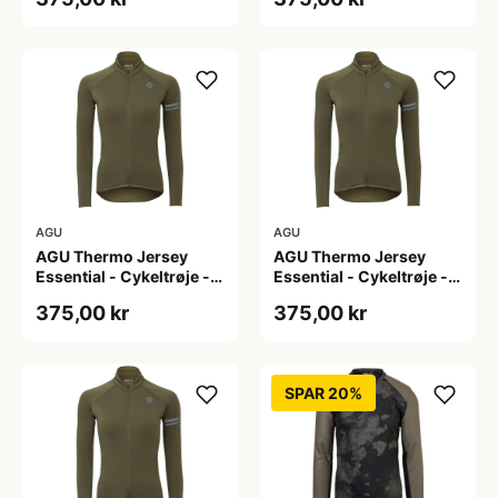
L
M
AGU
AGU
AGU Thermo Jersey
AGU Thermo Jersey
Essential - Cykeltrøje -
Essential - Cykeltrøje -
Dame - Army grøn - Str.
Dame - Army grøn - Str.
375,00 kr
375,00 kr
S
XL
SPAR 20%