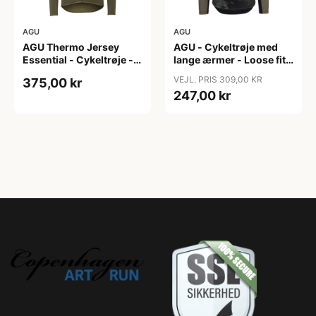
AGU
AGU
AGU Thermo Jersey
AGU - Cykeltrøje med
Essential - Cykeltrøje -
lange ærmer - Loose fit -
Dame - Army grøn - Str.
MTB - Army Grøn - Str. S
VEJL. PRIS 309,00 KR
375,00 kr
XXL
247,00 kr