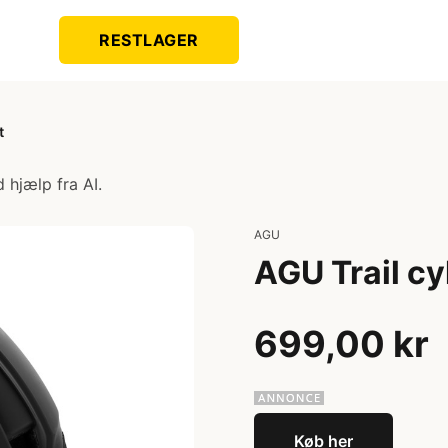
RESTLAGER
t
 hjælp fra AI.
AGU
AGU Trail cy
699,00 kr
Køb her