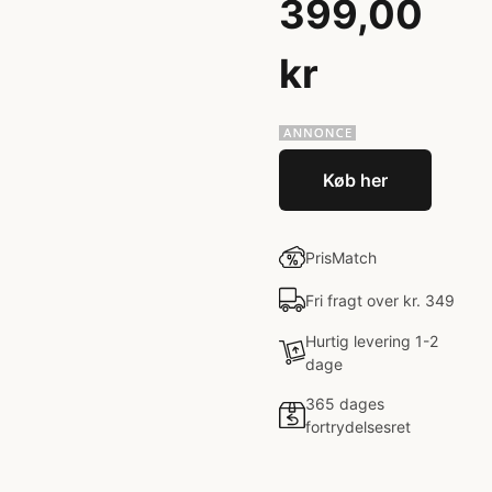
399,00
kr
Køb her
PrisMatch
Fri fragt over kr. 349
Hurtig levering 1-2
dage
365 dages
fortrydelsesret