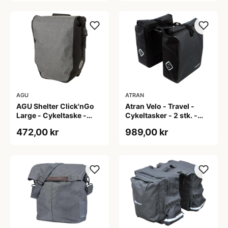
AGU
ATRAN
AGU Shelter Click'nGo
Atran Velo - Travel -
Large - Cykeltaske -
Cykeltasker - 2 stk. -
Melange Grey
AVS system - 24,5 liter -
472,00 kr
989,00 kr
Sort/grå