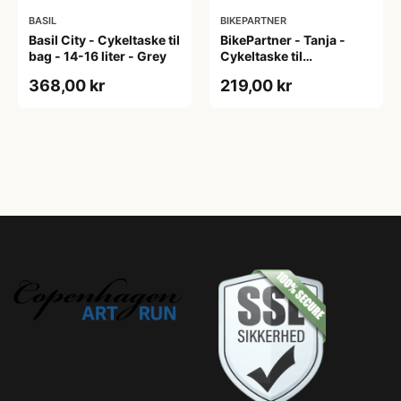
BASIL
BIKEPARTNER
Basil City - Cykeltaske til
BikePartner - Tanja -
bag - 14-16 liter - Grey
Cykeltaske til
bagagebærer - Sort - 2
368,00 kr
219,00 kr
delt