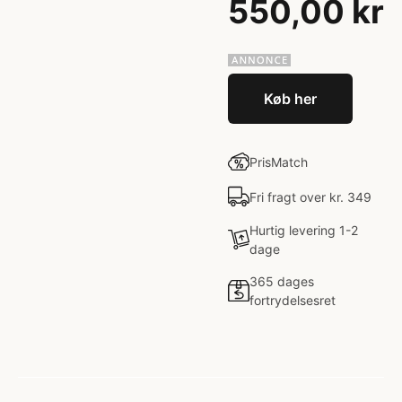
550,00 kr
Køb her
PrisMatch
Fri fragt over kr. 349
Hurtig levering 1-2
dage
365 dages
fortrydelsesret