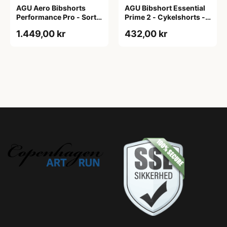
AGU Aero Bibshorts
AGU Bibshort Essential
Performance Pro - Sort -
Prime 2 - Cykelshorts -
Str. XL
Dame - Army Grøn - Str.
1.449,00 kr
432,00 kr
2XL