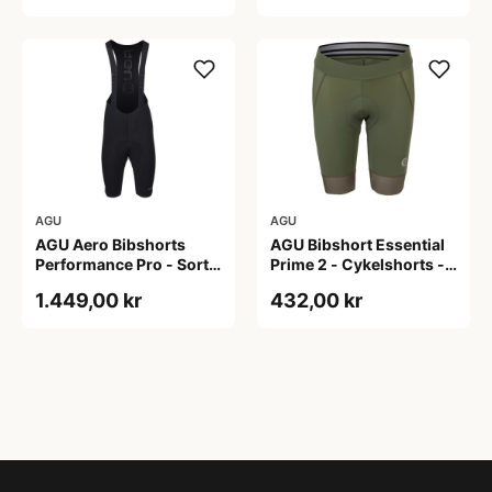
AGU
AGU
AGU Aero Bibshorts
AGU Bibshort Essential
Performance Pro - Sort -
Prime 2 - Cykelshorts -
Str. XL
Dame - Army Grøn - Str.
1.449,00 kr
432,00 kr
2XL