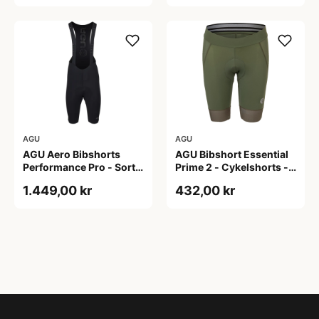
AGU
AGU
AGU Aero Bibshorts
AGU Bibshort Essential
Performance Pro - Sort -
Prime 2 - Cykelshorts -
Str. XL
Dame - Army Grøn - Str.
1.449,00 kr
432,00 kr
2XL