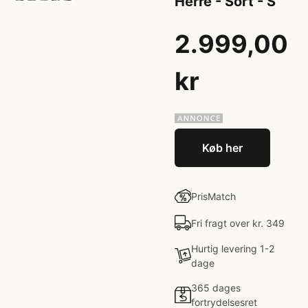
Herre - Sort - S
2.999,00
kr
Køb her
PrisMatch
Fri fragt over kr. 349
Hurtig levering 1-2
dage
365 dages
fortrydelsesret