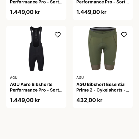
Performance Pro - Sort -
Performance Pro - Sort -
Str. 2XL
Str. L
1.449,00 kr
1.449,00 kr
AGU
AGU
AGU Aero Bibshorts
AGU Bibshort Essential
Performance Pro - Sort -
Prime 2 - Cykelshorts -
Str. XL
Dame - Army Grøn - Str.
1.449,00 kr
432,00 kr
2XL