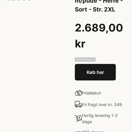
m/pude - Herre -
Sort - Str. 2XL
2.689,00
kr
Køb her
PrisMatch
Fri fragt over kr. 349
Hurtig levering 1-2
dage