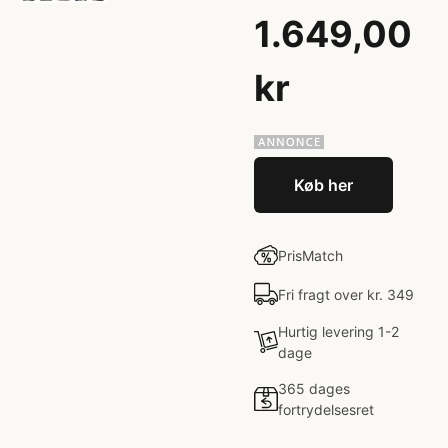
1.649,00
kr
Køb her
PrisMatch
Fri fragt over kr. 349
Hurtig levering 1-2
dage
365 dages
fortrydelsesret