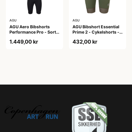
AGU
AGU
AGU Aero Bibshorts
AGU Bibshort Essential
Performance Pro - Sort -
Prime 2 - Cykelshorts -
Str. XL
Dame - Army Grøn - Str.
1.449,00 kr
432,00 kr
2XL