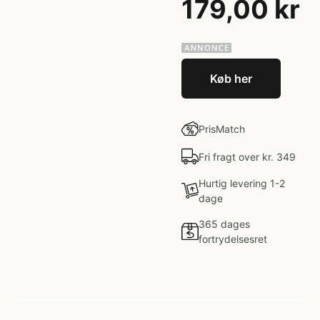
179,00 kr
Køb her
PrisMatch
Fri fragt over kr. 349
Hurtig levering 1-2
dage
365 dages
fortrydelsesret