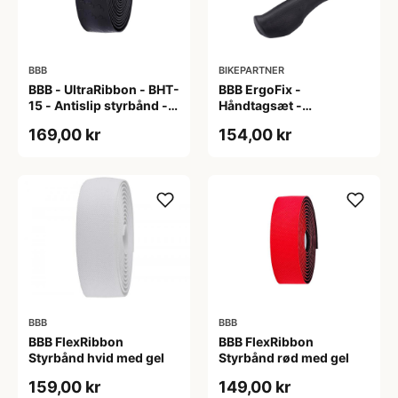
BBB
BIKEPARTNER
BBB - UltraRibbon - BHT-
BBB ErgoFix -
15 - Antislip styrbånd -
Håndtagsæt -
200x3cm - Sort
Ergonomisk - 132 mm -
169,00 kr
154,00 kr
Sort
BBB
BBB
BBB FlexRibbon
BBB FlexRibbon
Styrbånd hvid med gel
Styrbånd rød med gel
159,00 kr
149,00 kr