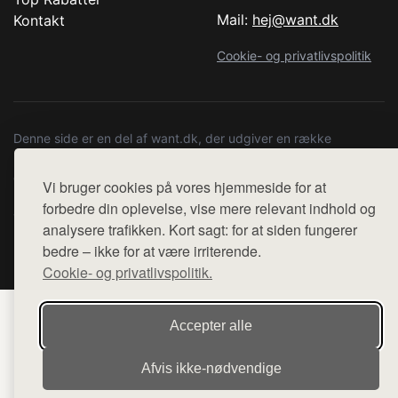
Mail:
hej@want.dk
Kontakt
Cookie- og privatlivspolitik
Denne side er en del af want.dk, der udgiver en række
hjemmesider med præsentation af forskellige produkter fra
diverse webshops. Der sælges ikke varer fra denne side - vi
Vi bruger cookies på vores hjemmeside for at
henviser til de shops, som sælger varen. Vi har heller ikke
forbedre din oplevelse, vise mere relevant indhold og
varerne på lager.
analysere trafikken. Kort sagt: for at siden fungerer
bedre – ikke for at være irriterende.
© 2026 copenhagenartrun.dk. Alle rettigheder forbeholdes.
Cookie- og privatlivspolitik.
Accepter alle
Afvis ikke‑nødvendige