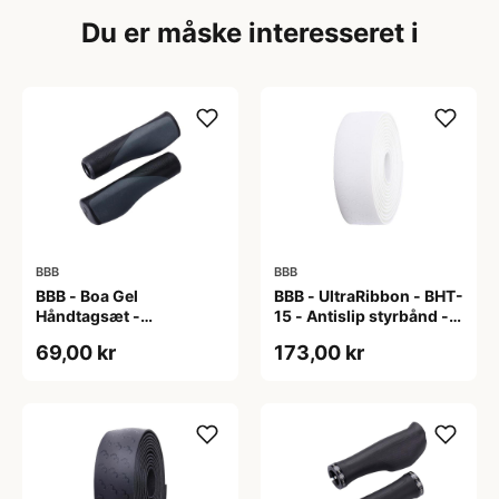
Du er måske interesseret i
BBB
BBB
BBB - Boa Gel
BBB - UltraRibbon - BHT-
Håndtagsæt -
15 - Antislip styrbånd -
130/130mm - Sort/grå
200x3cm - Hvid
69,00 kr
173,00 kr