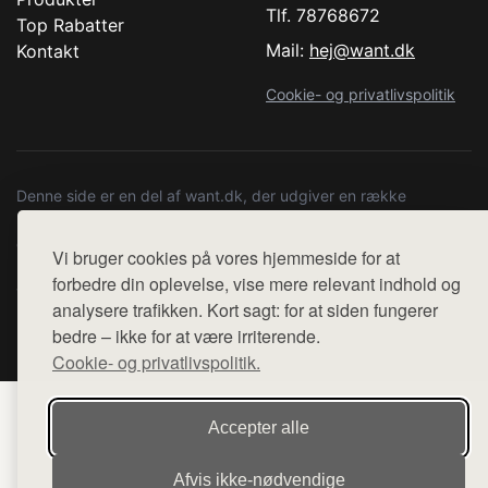
Tlf. 78768672
Top Rabatter
Mail:
hej@want.dk
Kontakt
Cookie- og privatlivspolitik
Denne side er en del af want.dk, der udgiver en række
hjemmesider med præsentation af forskellige produkter fra
diverse webshops. Der sælges ikke varer fra denne side - vi
Vi bruger cookies på vores hjemmeside for at
henviser til de shops, som sælger varen. Vi har heller ikke
forbedre din oplevelse, vise mere relevant indhold og
varerne på lager.
analysere trafikken. Kort sagt: for at siden fungerer
bedre – ikke for at være irriterende.
© 2026 copenhagenartrun.dk. Alle rettigheder forbeholdes.
Cookie- og privatlivspolitik.
Accepter alle
Afvis ikke‑nødvendige