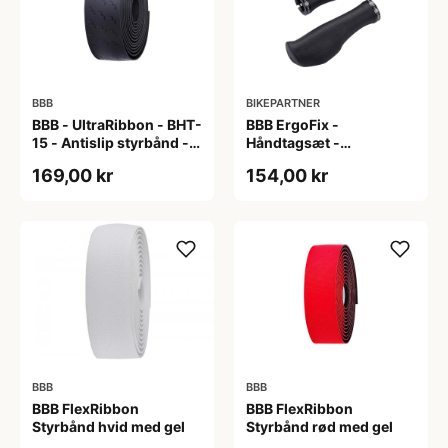
BBB
BIKEPARTNER
BBB - UltraRibbon - BHT-
BBB ErgoFix -
15 - Antislip styrbånd -
Håndtagsæt -
200x3cm - Sort
Ergonomisk - 132 mm -
169,00 kr
154,00 kr
Sort
BBB
BBB
BBB FlexRibbon
BBB FlexRibbon
Styrbånd hvid med gel
Styrbånd rød med gel