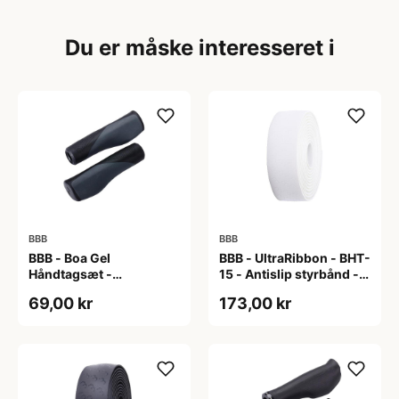
Du er måske interesseret i
BBB
BBB
BBB - Boa Gel
BBB - UltraRibbon - BHT-
Håndtagsæt -
15 - Antislip styrbånd -
130/130mm - Sort/grå
200x3cm - Hvid
69,00 kr
173,00 kr