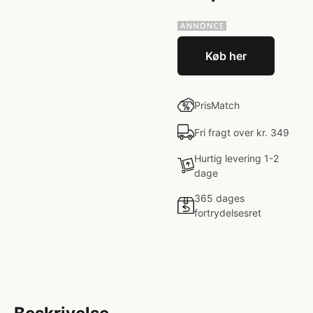
Køb her
PrisMatch
Fri fragt over kr. 349
Hurtig levering 1-2
dage
365 dages
fortrydelsesret