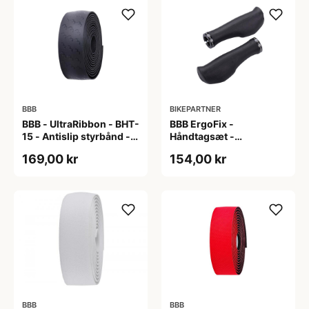
BBB
BIKEPARTNER
BBB - UltraRibbon - BHT-
BBB ErgoFix -
15 - Antislip styrbånd -
Håndtagsæt -
200x3cm - Sort
Ergonomisk - 132 mm -
169,00 kr
154,00 kr
Sort
BBB
BBB