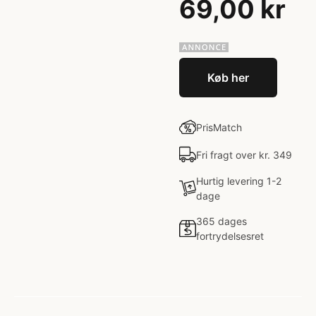
69,00 kr
Køb her
PrisMatch
Fri fragt over kr. 349
Hurtig levering 1-2
dage
365 dages
fortrydelsesret