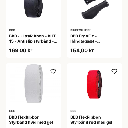
BBB
BIKEPARTNER
BBB - UltraRibbon - BHT-
BBB ErgoFix -
15 - Antislip styrbånd -
Håndtagsæt -
200x3cm - Sort
Ergonomisk - 132 mm -
169,00 kr
154,00 kr
Sort
BBB
BBB
BBB FlexRibbon
BBB FlexRibbon
Styrbånd hvid med gel
Styrbånd rød med gel