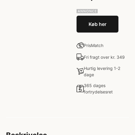
Køb her
PrisMatch
Fri fragt over kr. 349
Hurtig levering 1-2
dage
365 dages
fortrydelsesret