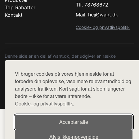
Tlf. 78768672
Top Rabatter
Mail:
hej@want.dk
Kontakt
Cookie- og privatlivspolitik
Denne side er en del af want.dk, der udgiver en række
hjemmesider med præsentation af forskellige produkter fra
diverse webshops. Der sælges ikke varer fra denne side - vi
Vi bruger cookies på vores hjemmeside for at
henviser til de shops, som sælger varen. Vi har heller ikke
forbedre din oplevelse, vise mere relevant indhold og
varerne på lager.
analysere trafikken. Kort sagt: for at siden fungerer
bedre – ikke for at være irriterende.
© 2026 copenhagenartrun.dk. Alle rettigheder forbeholdes.
Cookie- og privatlivspolitik.
Accepter alle
Afvis ikke‑nødvendige