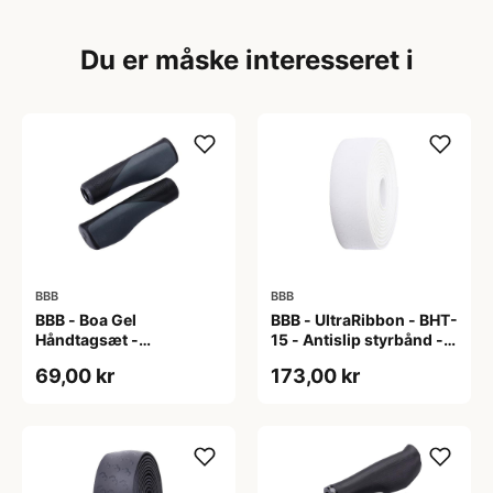
Du er måske interesseret i
BBB
BBB
BBB - Boa Gel
BBB - UltraRibbon - BHT-
Håndtagsæt -
15 - Antislip styrbånd -
130/130mm - Sort/grå
200x3cm - Hvid
69,00 kr
173,00 kr