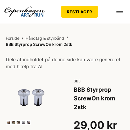
RESTLAGER
Forside
/
Håndtag & styrbånd
/
BBB Styrprop ScrewOn krom 2stk
Dele af indholdet på denne side kan være genereret
med hjælp fra AI.
BBB
BBB Styrprop
ScrewOn krom
2stk
29,00 kr