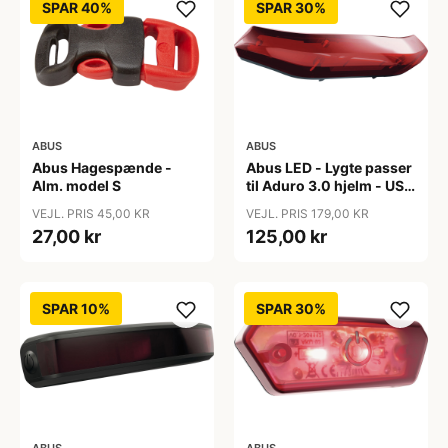
SPAR 40%
SPAR 30%
ABUS
ABUS
Abus Hagespænde -
Abus LED - Lygte passer
Alm. model S
til Aduro 3.0 hjelm - USB
genopladelig
VEJL. PRIS 45,00 KR
VEJL. PRIS 179,00 KR
27,00 kr
125,00 kr
SPAR 10%
SPAR 30%
ABUS
ABUS