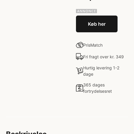
Køb her
PrisMatch
Fri fragt over kr. 349
Hurtig levering 1-2
dage
365 dages
fortrydelsesret