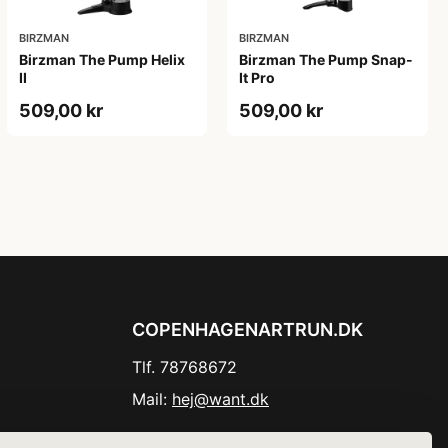
BIRZMAN
BIRZMAN
Birzman The Pump Helix
Birzman The Pump Snap-
II
It Pro
509,00 kr
509,00 kr
COPENHAGENARTRUN.DK
Tlf. 78768672
Mail:
hej@want.dk
Cookie- og privatlivspolitik