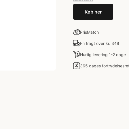
Køb her
PrisMatch
Fri fragt over kr. 349
Hurtig levering 1-2 dage
365 dages fortrydelsesre