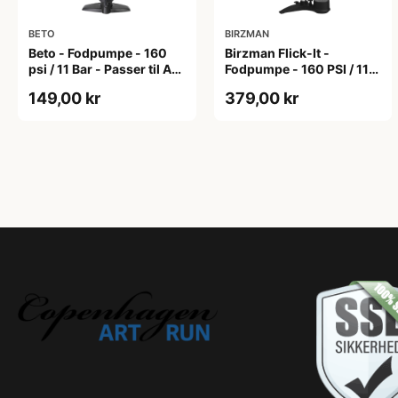
BETO
BIRZMAN
Beto - Fodpumpe - 160
Birzman Flick-It -
psi / 11 Bar - Passer til AV,
Fodpumpe - 160 PSI / 11
DV og FV - Manometer
Bar - Sølv
149,00 kr
379,00 kr