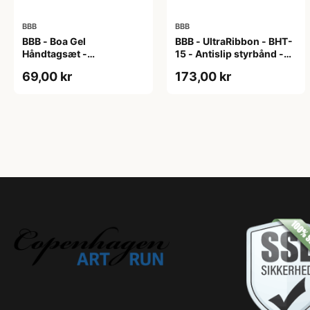
BBB
BBB
BBB - Boa Gel
BBB - UltraRibbon - BHT-
Håndtagsæt -
15 - Antislip styrbånd -
130/130mm - Sort/grå
200x3cm - Hvid
69,00 kr
173,00 kr