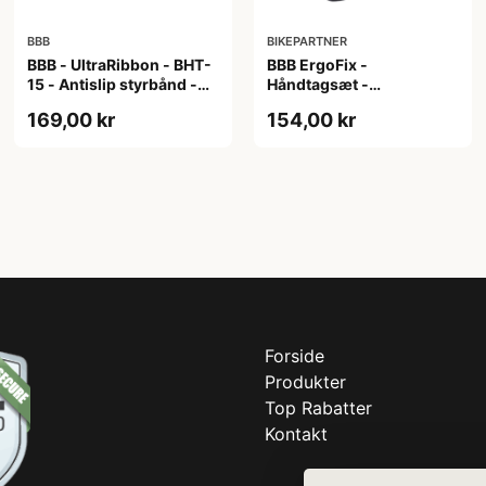
BBB
BIKEPARTNER
BBB - UltraRibbon - BHT-
BBB ErgoFix -
15 - Antislip styrbånd -
Håndtagsæt -
200x3cm - Sort
Ergonomisk - 132 mm -
169,00 kr
154,00 kr
Sort
Forside
Produkter
Top Rabatter
Kontakt