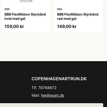
BBB
BBB
BBB FlexRibbon Styrbånd
BBB FlexRibbon Styrbånd
hvid med gel
rød med gel
159,00 kr
149,00 kr
COPENHAGENARTRUN.DK
Tlf. 78768672
Mail:
hej@want.dk
Cookie- og privatlivspolitik