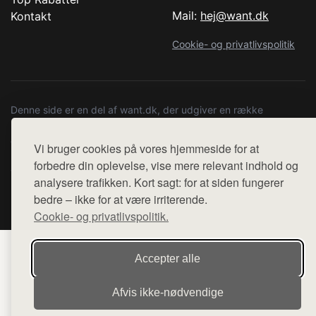
Mail:
hej@want.dk
Kontakt
Cookie- og privatlivspolitik
Denne side er en del af want.dk, der udgiver en række
hjemmesider med præsentation af forskellige produkter fra
diverse webshops. Der sælges ikke varer fra denne side - vi
Vi bruger cookies på vores hjemmeside for at
henviser til de shops, som sælger varen. Vi har heller ikke
forbedre din oplevelse, vise mere relevant indhold og
varerne på lager.
analysere trafikken. Kort sagt: for at siden fungerer
bedre – ikke for at være irriterende.
© 2026 copenhagenartrun.dk. Alle rettigheder forbeholdes.
Cookie- og privatlivspolitik.
Accepter alle
Afvis ikke‑nødvendige