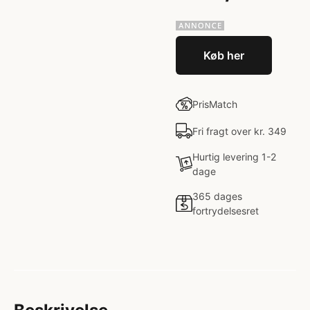
Køb her
PrisMatch
Fri fragt over kr. 349
Hurtig levering 1-2
dage
365 dages
fortrydelsesret