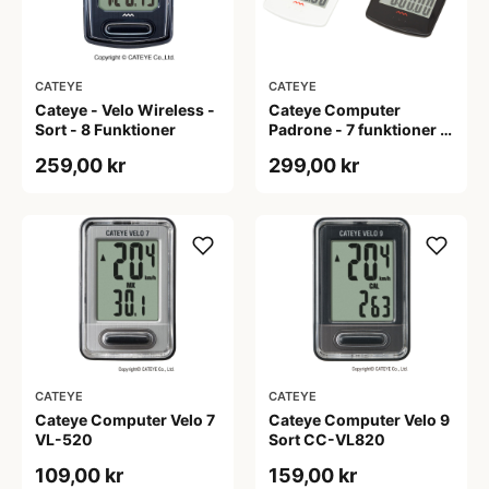
CATEYE
CATEYE
Cateye - Velo Wireless -
Cateye Computer
Sort - 8 Funktioner
Padrone - 7 funktioner -
Hvid - Ekstra stor
259,00 kr
299,00 kr
display - Trådløs CC-
PA100W
CATEYE
CATEYE
Cateye Computer Velo 7
Cateye Computer Velo 9
VL-520
Sort CC-VL820
109,00 kr
159,00 kr