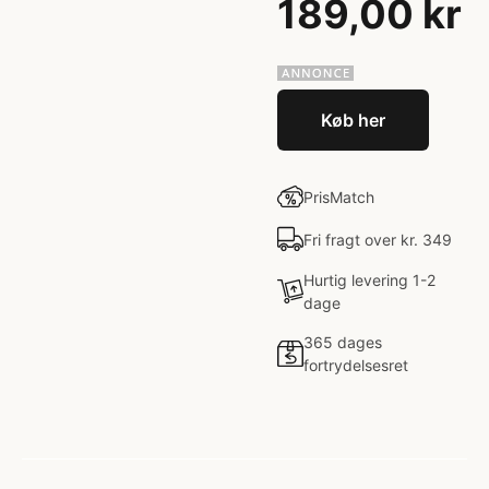
189,00 kr
Køb her
PrisMatch
Fri fragt over kr. 349
Hurtig levering 1-2
dage
365 dages
fortrydelsesret