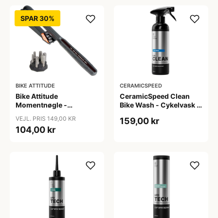
SPAR 30%
BIKE ATTITUDE
CERAMICSPEED
Bike Attitude
CeramicSpeed Clean
Momentnøgle -
Bike Wash - Cykelvask -
15/15/20Nm til elcykler
500 ml
VEJL. PRIS 149,00 KR
159,00 kr
104,00 kr