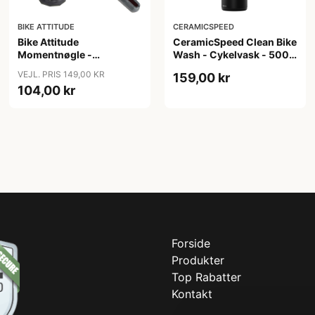
BIKE ATTITUDE
CERAMICSPEED
Bike Attitude
CeramicSpeed Clean Bike
Momentnøgle -
Wash - Cykelvask - 500
15/15/20Nm til elcykler
ml
VEJL. PRIS 149,00 KR
159,00 kr
104,00 kr
Forside
Produkter
Top Rabatter
Kontakt