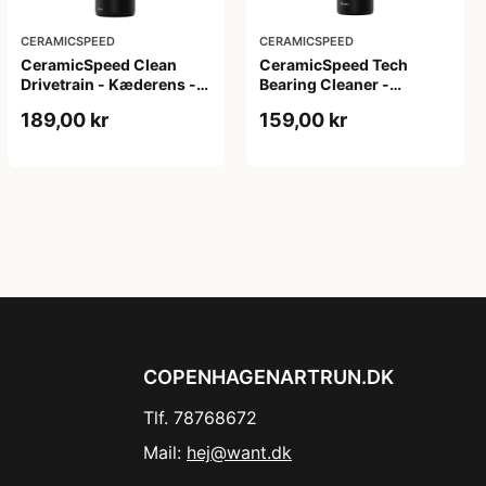
CERAMICSPEED
CERAMICSPEED
CeramicSpeed Clean
CeramicSpeed Tech
Drivetrain - Kæderens -
Bearing Cleaner -
500 ml
Affedter - 100 ml
189,00 kr
159,00 kr
COPENHAGENARTRUN.DK
Tlf. 78768672
Mail:
hej@want.dk