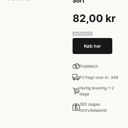
Sort
82,00 kr
Køb her
PrisMatch
Fri fragt over kr. 349
Hurtig levering 1-2
dage
365 dages
fortrydelsesret