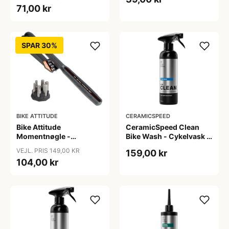
71,00 kr
SPAR 30%
BIKE ATTITUDE
CERAMICSPEED
Bike Attitude
CeramicSpeed Clean
Momentnøgle -
Bike Wash - Cykelvask -
15/15/20Nm til elcykler
500 ml
VEJL. PRIS 149,00 KR
159,00 kr
104,00 kr