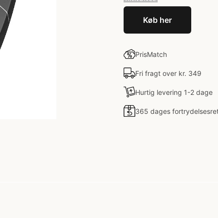
Køb her
PrisMatch
Fri fragt over kr. 349
Hurtig levering 1-2 dage
365 dages fortrydelsesre