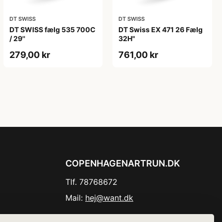
DT SWISS
DT SWISS
DT SWISS fælg 535 700C
DT Swiss EX 471 26 Fælg
/ 29''
32H"
279,00 kr
761,00 kr
COPENHAGENARTRUN.DK
Tlf. 78768672
Mail:
hej@want.dk
Cookie- og privatlivspolitik