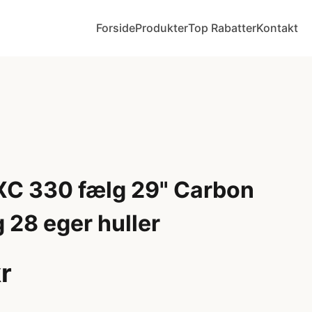
Forside
Produkter
Top Rabatter
Kontakt
C 330 fælg 29" Carbon
 28 eger huller
r