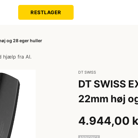
RESTLAGER
j og 28 eger huller
 hjælp fra AI.
DT SWISS
DT SWISS EX
22mm høj og
4.944,00 k