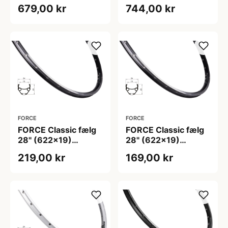
679,00 kr
744,00 kr
FORCE
FORCE
FORCE Classic fælg
FORCE Classic fælg
28" (622x19)
28" (622x19)
aluminium 32 eger
aluminium 36 eger
219,00 kr
169,00 kr
huller - Fælgbremse
huller - Fælgbremse
- Sort
- Sort