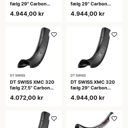
fælg 29" Carbon
fælg 29" Carbon
22mm høj og 28
22mm høj og 32
4.944,00 kr
4.944,00 kr
eger huller
eger huller
DT SWISS
DT SWISS
DT SWISS XMC 320
DT SWISS XMC 320
fælg 27,5" Carbon
fælg 29" Carbon
22mm høj og 28
22mm høj og 28
4.072,00 kr
4.944,00 kr
eger huller
eger huller