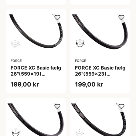
- Sølv
- Sort
FORCE
FORCE
FORCE XC Basic fælg
FORCE XC Basic fælg
26"(559x19)
26"(559x23)
aluminium 36 eger
aluminium 32 eger
199,00 kr
199,00 kr
huller - Skivebremse
huller - Skivebremse
- Sort
- Sort