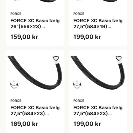
FORCE
FORCE
FORCE XC Basic fælg
FORCE XC Basic fælg
26"(559x23)
27,5"(584x19)
aluminium 36 eger
aluminium 32 eger
159,00 kr
199,00 kr
huller - Skivebremse
huller - Skivebremse
- Sort
- Sort
FORCE
FORCE
FORCE XC Basic fælg
FORCE XC Basic fælg
27,5"(584x23)
27,5"(584x23)
aluminium 32 eger
aluminium 36 eger
169,00 kr
199,00 kr
huller - Skivebremse
huller - Skivebremse
- Sort
- Sort