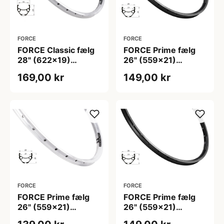
FORCE
FORCE
FORCE Classic fælg
FORCE Prime fælg
28" (622x19)
26" (559x21)
aluminium 36 eger
aluminium 32 eger
169,00 kr
149,00 kr
huller - Fælgbremse
huller - Fælgbremse
- Sølv
- Sort
FORCE
FORCE
FORCE Prime fælg
FORCE Prime fælg
26" (559x21)
26" (559x21)
aluminium 32 eger
aluminium 36 eger