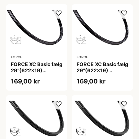
FORCE
FORCE
FORCE XC Basic fælg
FORCE XC Basic fælg
29"(622x19)
29"(622x19)
aluminium 32 eger
aluminium 36 eger
169,00 kr
169,00 kr
huller - Skivebremse
huller - Skivebremse
- Sort
- Sort