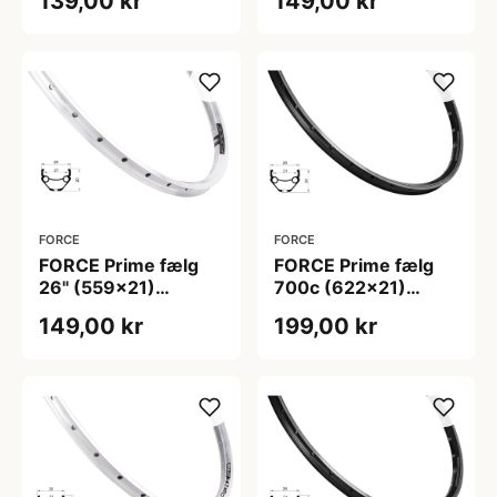
139,00 kr
149,00 kr
huller - Fælgbremse
huller - Fælgbremse
- Sølv
- Sort
FORCE
FORCE
FORCE Prime fælg
FORCE Prime fælg
26" (559x21)
700c (622x21)
aluminium 36 eger
aluminium 32 eger
149,00 kr
199,00 kr
huller - Fælgbremse
huller - Fælgbremse
- Sølv
- Sort