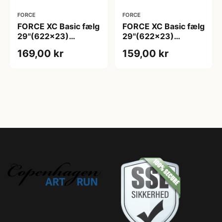
FORCE
FORCE
FORCE XC Basic fælg
FORCE XC Basic fælg
29"(622x23)
29"(622x23)
aluminium 36 eger
aluminium 36 eger
169,00 kr
159,00 kr
huller - Skivebremse
huller - Skivebremse
- Sort
- Sort