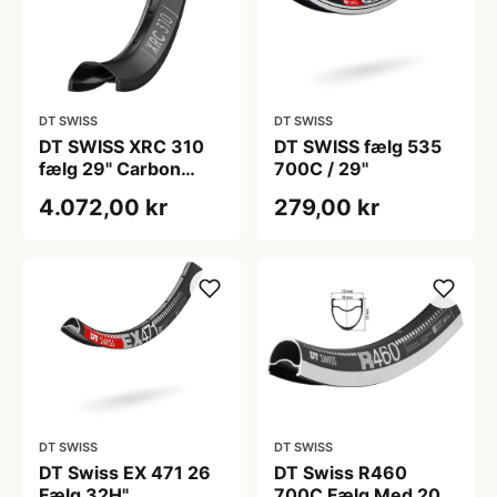
DT SWISS
DT SWISS
DT SWISS XRC 310
DT SWISS fælg 535
fælg 29" Carbon
700C / 29''
20mm høj og 28
4.072,00 kr
279,00 kr
eger huller
DT SWISS
DT SWISS
DT Swiss EX 471 26
DT Swiss R460
Fælg 32H"
700C Fælg Med 20