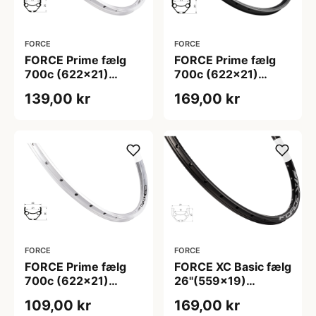
FORCE
FORCE
FORCE Prime fælg
FORCE Prime fælg
700c (622x21)
700c (622x21)
aluminium 32 eger
aluminium 36 eger
139,00 kr
169,00 kr
huller - Fælgbremse
huller - Fælgbremse
- Sølv
- Sort
FORCE
FORCE
FORCE Prime fælg
FORCE XC Basic fælg
700c (622x21)
26"(559x19)
aluminium 36 eger
aluminium 32 eger
109,00 kr
169,00 kr
huller - Fælgbremse
huller - Skivebremse