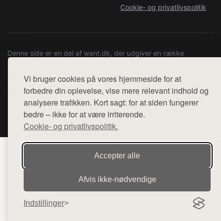
Cookie- og privatlivspolitik
Denne side er en del af want.dk, der udgiver en række
hjemmesider med præsentation af forskellige produkter fra
diverse webshops. Der sælges ikke varer fra denne side - vi
Vi bruger cookies på vores hjemmeside for at
henviser til de shops, som sælger varen. Vi har heller ikke
forbedre din oplevelse, vise mere relevant indhold og
varerne på lager.
analysere trafikken. Kort sagt: for at siden fungerer
bedre – ikke for at være irriterende.
© 2026 copenhagenartrun.dk. Alle rettigheder forbeholdes.
Cookie- og privatlivspolitik.
Accepter alle
Afvis ikke‑nødvendige
Indstillinger