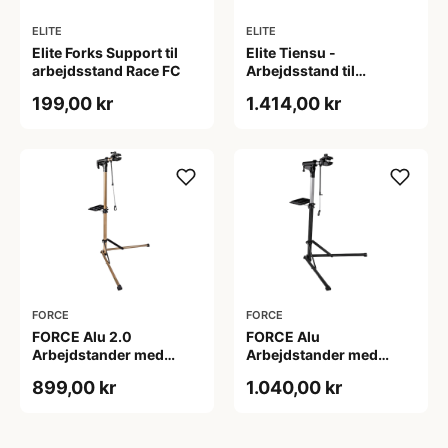
ELITE
ELITE
Elite Forks Support til
Elite Tiensu -
arbejdsstand Race FC
Arbejdsstand til
cykelreparation
199,00 kr
1.414,00 kr
FORCE
FORCE
FORCE Alu 2.0
FORCE Alu
Arbejdstander med
Arbejdstander med
Bakke - Foldbar -
Bakke - Foldbar - Sort
899,00 kr
1.040,00 kr
Guld/Sort