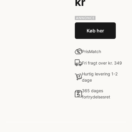
kr
Køb her
PrisMatch
Fri fragt over kr. 349
Hurtig levering 1-2
dage
365 dages
fortrydelsesret