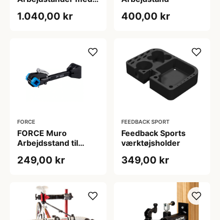
Bakke - Foldbar -
1.040,00 kr
400,00 kr
Sort
FORCE
FEEDBACK SPORT
FORCE Muro
Feedback Sports
Arbejdsstand til
værktøjsholder
Vægmontering -
249,00 kr
349,00 kr
Sort