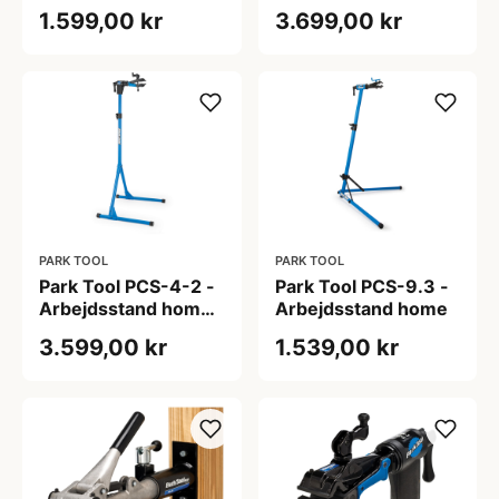
bordmontering
deluxe med 100-5C
1.599,00 kr
3.699,00 kr
klampe
PARK TOOL
PARK TOOL
Park Tool PCS-4-2 -
Park Tool PCS-9.3 -
Arbejdsstand home
Arbejdsstand home
deluxe med 100-5D
3.599,00 kr
1.539,00 kr
klampe