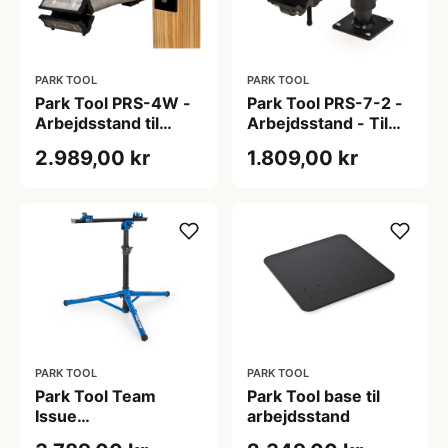
PARK TOOL
PARK TOOL
Park Tool PRS-4W -
Park Tool PRS-7-2 -
Arbejdsstand til
Arbejdsstand - Til
vægmontering
arbejdsbænk -
2.989,00 kr
1.809,00 kr
Klampe 100-5D
PARK TOOL
PARK TOOL
Park Tool Team
Park Tool base til
Issue
arbejdsstand
Arbejdsstander PRS-