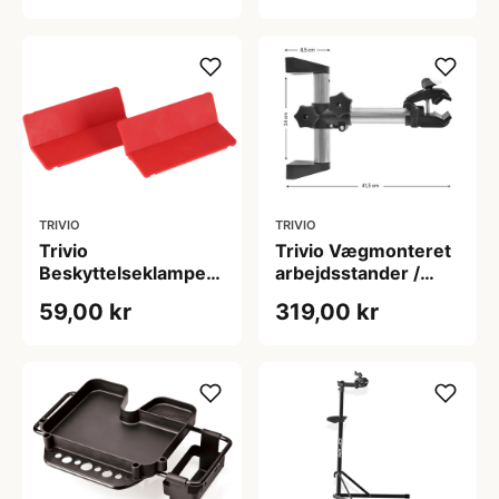
TRIVIO
TRIVIO
Trivio
Trivio Vægmonteret
Beskyttelseklampe
arbejdsstander /
til S3000
cykelholder TRV-TL-
59,00 kr
319,00 kr
arbejdsstand
043