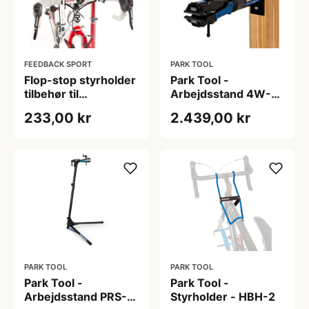
FEEDBACK SPORT
PARK TOOL
Flop-stop styrholder
Park Tool -
tilbehør til
Arbejdsstand 4W-2
arbejdstander
- Vægmonteret
233,00 kr
2.439,00 kr
Deluxe
PARK TOOL
PARK TOOL
Park Tool -
Park Tool -
Arbejdsstand PRS-
Styrholder - HBH-2