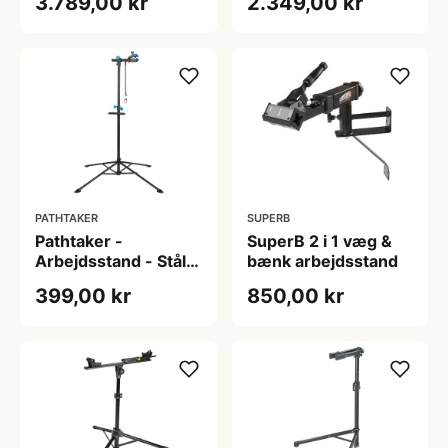
3.789,00 kr
2.349,00 kr
22.2
PATHTAKER
SUPERB
Pathtaker -
SuperB 2 i 1 væg &
Arbejdsstand - Stål -
bænk arbejdsstand
Med ABS nylon
399,00 kr
850,00 kr
klampe - Sort