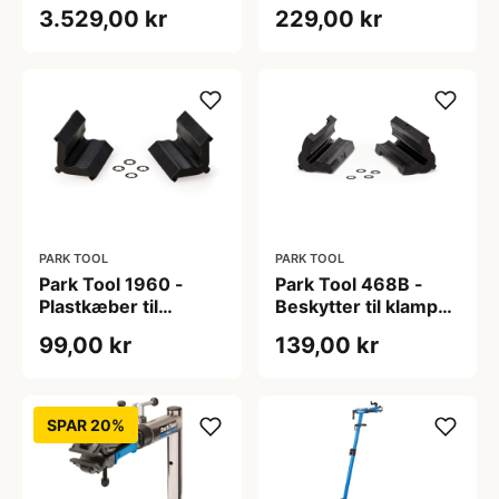
25 - Team Issue
3.529,00 kr
229,00 kr
PARK TOOL
PARK TOOL
Park Tool 1960 -
Park Tool 468B -
Plastkæber til
Beskytter til klampe
arbejdsstand -
på arbejdsstand
99,00 kr
139,00 kr
70mm bred
SPAR 20%