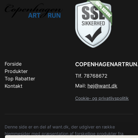
Forside
COPENHAGENARTRUN
Produkter
Tlf. 78768672
Top Rabatter
Mail:
hej@want.dk
Kontakt
Cookie- og privatlivspolitik
Denne side er en del af want.dk, der udgiver en række
hjemmesider med præsentation af forskellige produkter fra