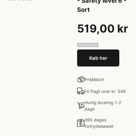
- Safety level 6 -
Sort
519,00 kr
Køb her
PrisMatch
Fri fragt over kr. 349
Hurtig levering 1-2
dage
365 dages
fortrydelsesret