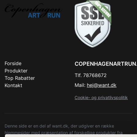
Forside
COPENHAGENARTRUN
Produkter
Tlf. 78768672
Top Rabatter
Mail:
hej@want.dk
Kontakt
Cookie- og privatlivspolitik
Denne side er en del af want.dk, der udgiver en række
hjemmesider med præsentation af forskellige produkter fra