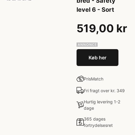
bred - Safety
level 6 - Sort
519,00 kr
Køb her
PrisMatch
Fri fragt over kr. 349
Hurtig levering 1-2
dage
365 dages
fortrydelsesret