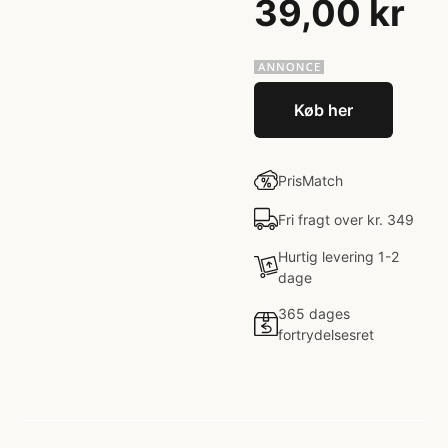
39,00 kr
Køb her
PrisMatch
Fri fragt over kr. 349
Hurtig levering 1-2
dage
365 dages
fortrydelsesret