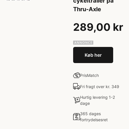
cykeltrailer på
Thru-Axle
289,00 kr
Køb her
PrisMatch
Fri fragt over kr. 349
Hurtig levering 1-2
dage
365 dages
fortrydelsesret