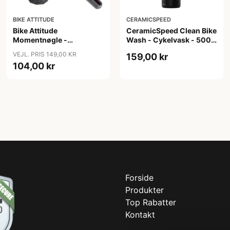
BIKE ATTITUDE
CERAMICSPEED
Bike Attitude
CeramicSpeed Clean Bike
Momentnøgle -
Wash - Cykelvask - 500
15/15/20Nm til elcykler
ml
VEJL. PRIS 149,00 KR
159,00 kr
104,00 kr
Forside
Produkter
Top Rabatter
Kontakt