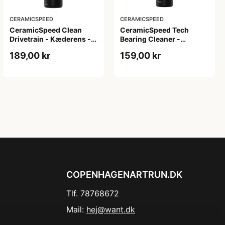
CERAMICSPEED
CERAMICSPEED
CeramicSpeed Clean
CeramicSpeed Tech
Drivetrain - Kæderens -
Bearing Cleaner -
500 ml
Affedter - 100 ml
189,00 kr
159,00 kr
COPENHAGENARTRUN.DK
Tlf. 78768672
Mail:
hej@want.dk