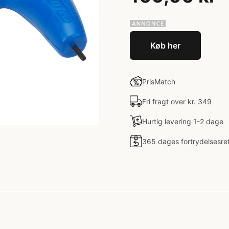
Køb her
PrisMatch
Fri fragt over kr. 349
Hurtig levering 1-2 dage
365 dages fortrydelsesre