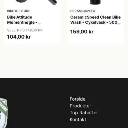
BIKE ATTITUDE
CERAMICSPEED
Bike Attitude
CeramicSpeed Clean Bike
Momentnøgle -
Wash - Cykelvask - 500
15/15/20Nm til elcykler
ml
VEJL. PRIS 149,00 KR
159,00 kr
104,00 kr
Forside
Produkter
Top Rabatter
Kontakt