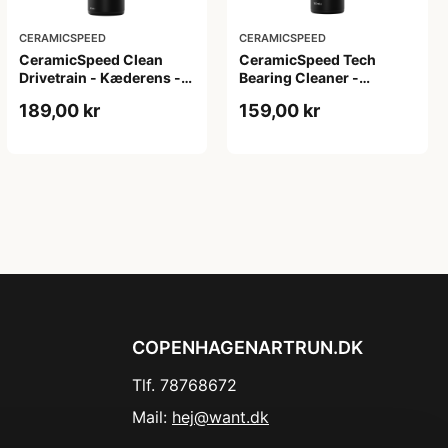
CERAMICSPEED
CERAMICSPEED
CeramicSpeed Clean
CeramicSpeed Tech
Drivetrain - Kæderens -
Bearing Cleaner -
500 ml
Affedter - 100 ml
189,00 kr
159,00 kr
COPENHAGENARTRUN.DK
Tlf. 78768672
Mail:
hej@want.dk