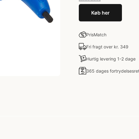
Køb her
PrisMatch
Fri fragt over kr. 349
Hurtig levering 1-2 dage
365 dages fortrydelsesre