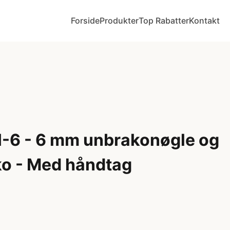
Forside
Produkter
Top Rabatter
Kontakt
H-6 - 6 mm unbrakonøgle og
o - Med håndtag