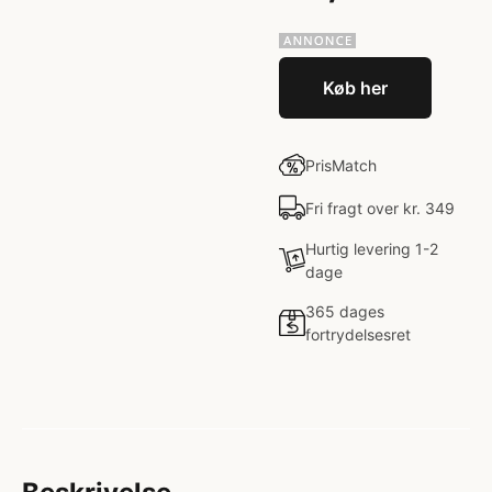
Køb her
PrisMatch
Fri fragt over kr. 349
Hurtig levering 1-2
dage
365 dages
fortrydelsesret