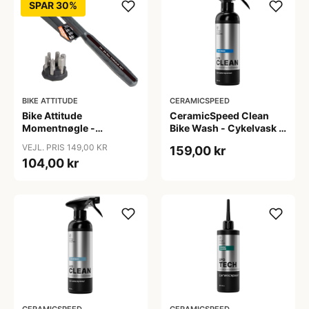
SPAR 30%
BIKE ATTITUDE
CERAMICSPEED
Bike Attitude
CeramicSpeed Clean
Momentnøgle -
Bike Wash - Cykelvask -
15/15/20Nm til elcykler
500 ml
VEJL. PRIS 149,00 KR
159,00 kr
104,00 kr
CERAMICSPEED
CERAMICSPEED