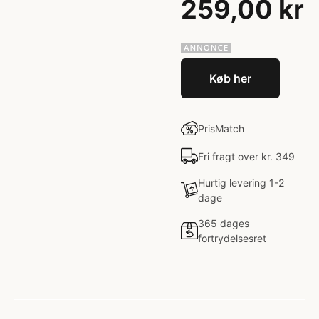
259,00 kr
Køb her
PrisMatch
Fri fragt over kr. 349
Hurtig levering 1-2
dage
365 dages
fortrydelsesret