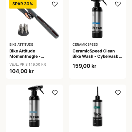
SPAR 30%
BIKE ATTITUDE
CERAMICSPEED
Bike Attitude
CeramicSpeed Clean
Momentnøgle -
Bike Wash - Cykelvask -
15/15/20Nm til elcykler
500 ml
VEJL. PRIS 149,00 KR
159,00 kr
104,00 kr