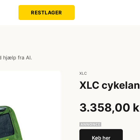
RESTLAGER
 hjælp fra AI.
XLC
XLC cykelan
3.358,00 k
Køb her