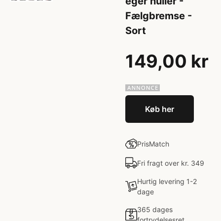
eger huller -
Fælgbremse -
Sort
149,00 kr
Køb her
PrisMatch
Fri fragt over kr. 349
Hurtig levering 1-2
dage
365 dages
fortrydelsesret