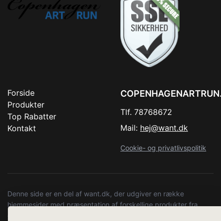
Forside
COPENHAGENARTRUN
Produkter
Tlf. 78768672
Top Rabatter
Mail:
hej@want.dk
Kontakt
Cookie- og privatlivspolitik
Denne side er en del af want.dk, der udgiver en række
hjemmesider med præsentation af forskellige produkter fra
diverse webshops. Der sælges ikke varer fra denne side - vi