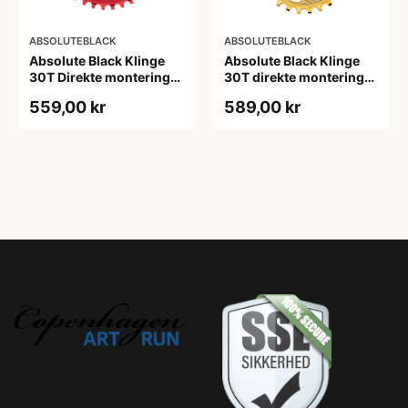
ABSOLUTEBLACK
ABSOLUTEBLACK
Absolute Black Klinge
Absolute Black Klinge
30T Direkte montering
30T direkte montering
SRAM GXP/BB30/DUB
Oval SRAM GXP Guld
559,00 kr
589,00 kr
Rød