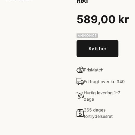
Rød
589,00 kr
Køb her
PrisMatch
Fri fragt over kr. 349
Hurtig levering 1-2
dage
365 dages
fortrydelsesret