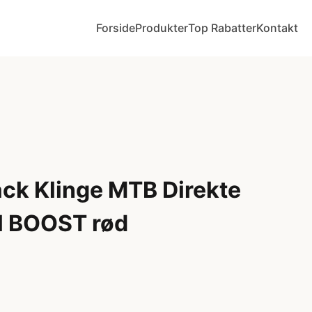
Forside
Produkter
Top Rabatter
Kontakt
ack Klinge MTB Direkte
il BOOST rød