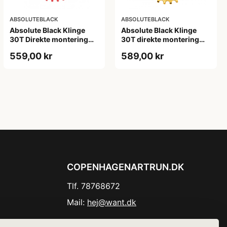
ABSOLUTEBLACK
ABSOLUTEBLACK
Absolute Black Klinge
Absolute Black Klinge
30T Direkte montering
30T direkte montering
SRAM GXP/BB30/DUB
Oval SRAM GXP Guld
559,00 kr
589,00 kr
Rød
COPENHAGENARTRUN.DK
Tlf. 78768672
Mail:
hej@want.dk
Cookie- og privatlivspolitik