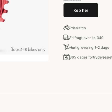
Køb her
PrisMatch
Fri fragt over kr. 349
Hurtig levering 1-2 dage
365 dages fortrydelsesre